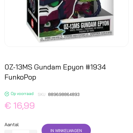
0Z-13MS Gundam Epyon #1934
FunkoPop
Op voorraad
SKU
889698864893
€ 16,99
Aantal
IN WINKELWAGEN