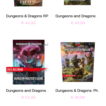
Dungeons & Dragons RPG Starter Set: Heroes of the Borderlands
Dungeons and Dragons 5e 2024 Monster Manual
€ 44,99
€ 49,99
Niet op voorraad
Dungeons and Dragons 5e 2024 Dungeon Master's Guide
Dungeons & Dragons: Phandelver and Below: The Shattered Obel
€ 54,99
€ 49,99