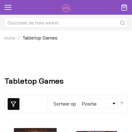
Tabletop Games
Home
Tabletop Games
Van
Sorteer op
hoo
naa
laa
sor