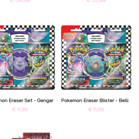
€ 139,99
€ 55,99
Niet op voorraad
Niet op voorraad
on Eraser Set - Gengar
Pokemon Eraser Blister - Bellibolt
€ 11,99
€ 11,99
Niet op voorraad