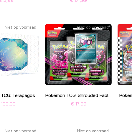
€ 5,99
€ 24,99
Niet op voorraad
Niet op voorraad
Pokem
De Pokémon TCG: Terapagos ex Ultra-Premium Collection
Pokémon TCG: Shrouded Fable 3 Booster Packs
 139,99
€ 17,99
Niet op voorraad
Niet op voorraad