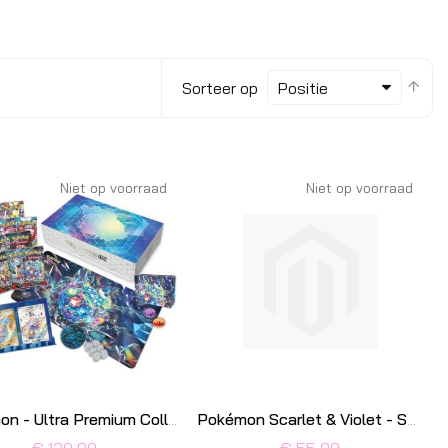
Van
Sorteer op
hoo
naa
laa
sor
Niet op voorraad
Niet op voorraad
Pokémon - Ultra Premium Collection Terapagos
Pokémon Scarlet & Violet - SV08.5 - Prismatic Evolutions - Elite Trainer Box