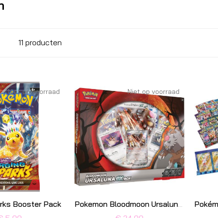
n
11
producten
Niet op voorraad
Niet op voorraad
arks Booster Pack
Pokemon Bloodmoon Ursaluna ex Box