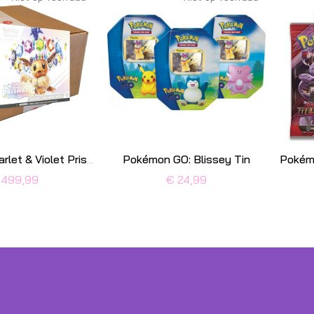
Pokémon GO: Blissey Tin
Pokémon Scarlet & Violet Prismatic Evolutions Elite Trainer Box Case
 499,99
€ 24,99