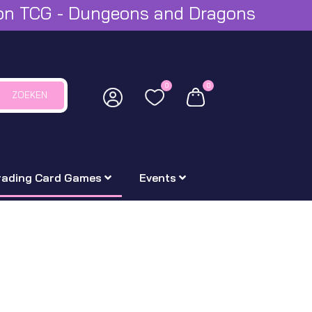
mon TCG - Dungeons and Dragons
0
0
ZOEKEN
rading Card Games
Events