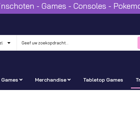
Winschoten - Games - Consoles - Poke
Games
Merchandise
Tabletop Games
T