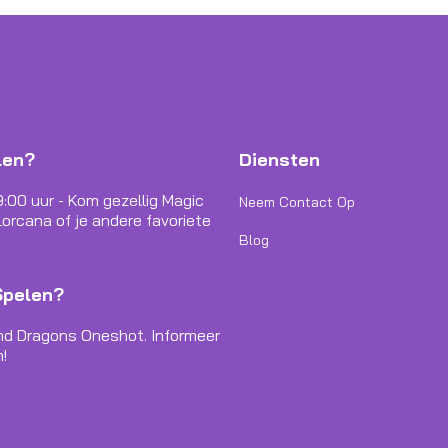
len?
Diensten
9:00 uur - Kom gezellig Magic
Neem Contact Op
orcana of je andere favoriete
Blog
Spelen?
nd Dragons Oneshot. Informeer
!