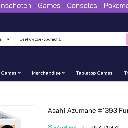
Winschoten - Games - Consoles - Poke
Games
Merchandise
Tabletop Games
T
Ga
Asahi Azumane #1393 Fu
naar
het
Op voorraad
SKU
889698705622