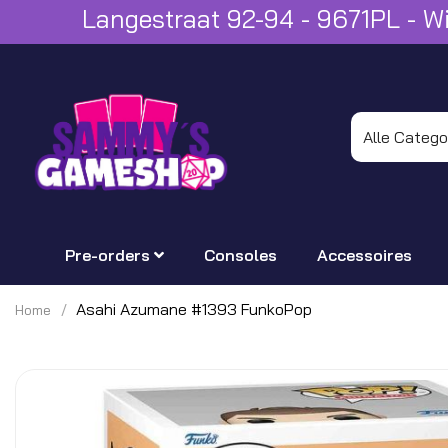
Langestraat 92-94 - 9671PL - 
Pre-orders
Consoles
Accessoires
Asahi Azumane #1393 FunkoPop
Home
Ga
naar
het