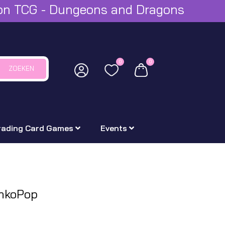
mon TCG - Dungeons and Dragons
0
0
ZOEKEN
rading Card Games
Events
nkoPop