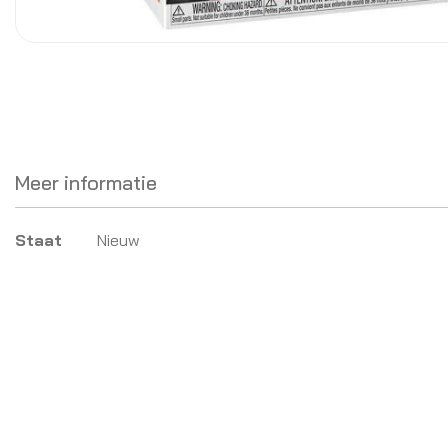
Meer informatie
Meer
Staat
Nieuw
informatie