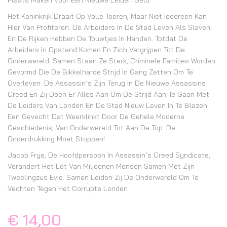
Plaats Maken Voor Een Nieuwe Leider: Geld.
Het Koninkrijk Draait Op Volle Toeren, Maar Niet Iedereen Kan
Hier Van Profiteren. De Arbeiders In De Stad Leven Als Slaven
En De Rijken Hebben De Touwtjes In Handen. Totdat De
Arbeiders In Opstand Komen En Zich Vergrijpen Tot De
Onderwereld. Samen Staan Ze Sterk, Criminele Families Worden
Gevormd Die De Bikkelharde Strijd In Gang Zetten Om Te
Overleven. De Assassin’s Zijn Terug In De Nieuwe Assassins
Creed En Zij Doen Er Alles Aan Om De Strijd Aan Te Gaan Met
De Leiders Van Londen En De Stad Nieuw Leven In Te Blazen.
Een Gevecht Dat Weerklinkt Door De Gehele Moderne
Geschiedenis, Van Onderwereld Tot Aan De Top. De
Onderdrukking Moet Stoppen!
Jacob Frye, De Hoofdpersoon In Assassin’s Creed Syndicate,
Verandert Het Lot Van Miljoenen Mensen Samen Met Zijn
Tweelingzus Evie. Samen Leiden Zij De Onderwereld Om Te
Vechten Tegen Het Corrupte Londen
€ 14,00