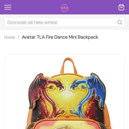
Avatar TLA Fire Dance Mini Backpack
Home
Ga
G
naar
na
het
h
einde
be
van
v
de
d
afbeeldingen-
af
gallerij
ga