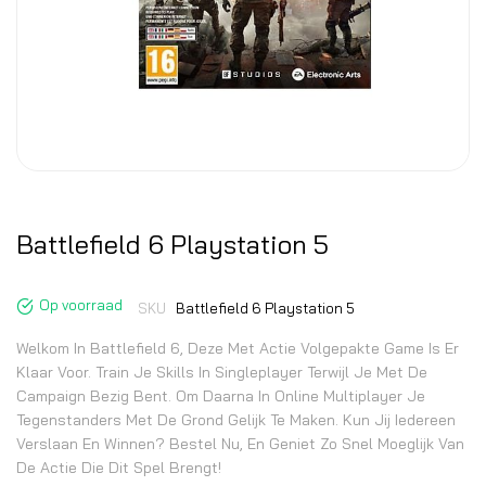
Battlefield 6 Playstation 5
Op voorraad
SKU
Battlefield 6 Playstation 5
Welkom In Battlefield 6, Deze Met Actie Volgepakte Game Is Er
Klaar Voor. Train Je Skills In Singleplayer Terwijl Je Met De
Campaign Bezig Bent. Om Daarna In Online Multiplayer Je
Tegenstanders Met De Grond Gelijk Te Maken. Kun Jij Iedereen
Verslaan En Winnen? Bestel Nu, En Geniet Zo Snel Moeglijk Van
De Actie Die Dit Spel Brengt!