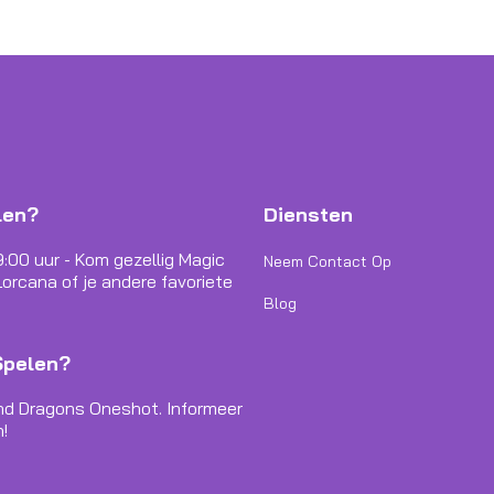
len?
Diensten
9:00 uur - Kom gezellig Magic
Neem Contact Op
orcana of je andere favoriete
Blog
Spelen?
nd Dragons Oneshot. Informeer
!