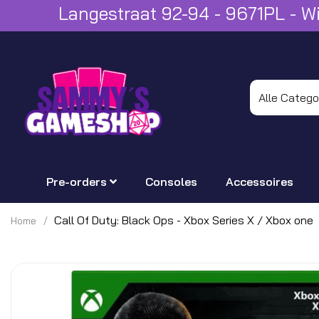
Langestraat 92-94 - 9671PL - 
Pre-orders
Consoles
Accessoires
Call Of Duty: Black Ops - Xbox Series X / Xbox one
Home
Ga
naar
het