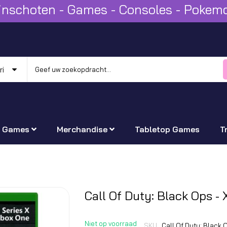
Winschoten - Games - Consoles - Poke
Games
Merchandise
Tabletop Games
T
Ga
Call Of Duty: Black Ops -
naar
het
Niet op voorraad
SKU
Call Of Duty: Black 