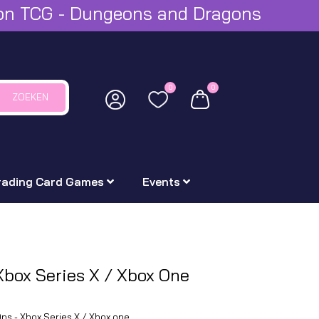
mon TCG - Dungeons and Dragons
0
0
ZOEKEN
rading Card Games
Events
 Xbox Series X / Xbox One
Ops - Xbox Series X / Xbox one