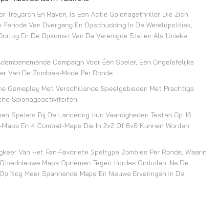
r Treyarch En Raven, Is Een Actie-Spionagethriller Die Zich
n Periode Van Overgang En Opschudding In De Wereldpolitiek,
Oorlog En De Opkomst Van De Verenigde Staten Als Unieke
Adembenemende Campaign Voor Één Speler, Een Ongelofelijke
keer Van De Zombies-Mode Per Ronde.
e Gameplay Met Verschillende Speelgebieden Met Prachtige
che Spionageactiviteiten.
nnen Spelers Bij De Lancering Hun Vaardigheden Testen Op 16
-Maps En 4 Combat-Maps Die In 2v2 Of 6v6 Kunnen Worden
gkeer Van Het Fan-Favoriete Speltype Zombies Per Ronde, Waarin
e Gloednieuwe Maps Opnemen Tegen Hordes Ondoden. Na De
 Op Nog Meer Spannende Maps En Nieuwe Ervaringen In De