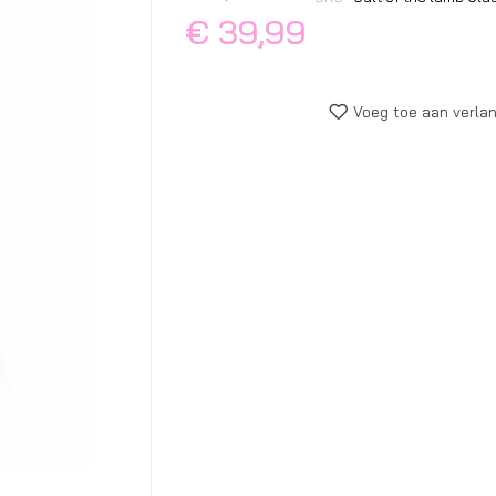
begin
€ 39,99
van
de
afbeeldingen-
gallerij
Voeg toe aan verlan