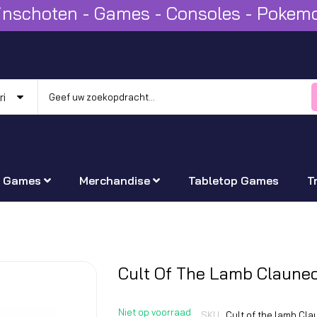
Winschoten - Games - Consoles - Poke
Games
Merchandise
Tabletop Games
T
Ga
Cult Of The Lamb Claune
naar
het
Niet op voorraad
SKU
Cult of the lamb Cl