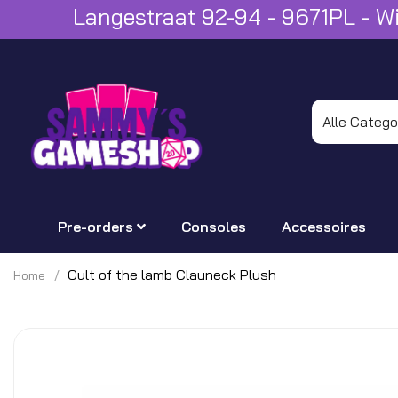
Langestraat 92-94 - 9671PL - 
Pre-orders
Consoles
Accessoires
Cult of the lamb Clauneck Plush
Home
Ga
naar
het