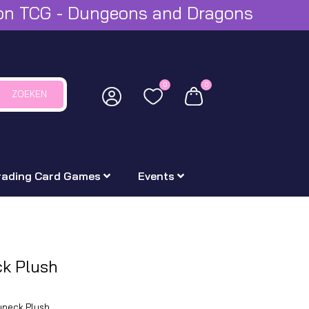
mon TCG - Dungeons and Dragons
0
0
ZOEKEN
rading Card Games
Events
ck Plush
auneck Plush