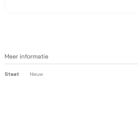
Meer informatie
Meer
Staat
Nieuw
informatie