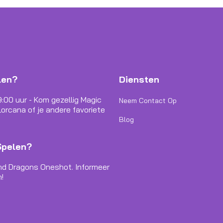
len?
Diensten
9:00 uur - Kom gezellig Magic
Neem Contact Op
orcana of je andere favoriete
Blog
Spelen?
nd Dragons Oneshot. Informeer
!