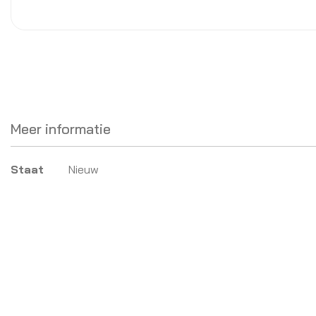
Meer informatie
Meer
Staat
Nieuw
informatie