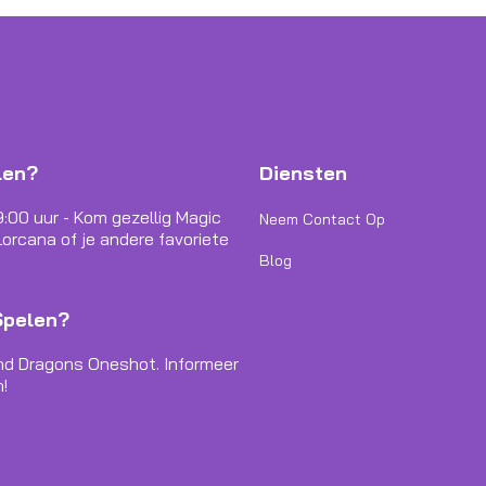
len?
Diensten
9:00 uur - Kom gezellig Magic
Neem Contact Op
orcana of je andere favoriete
Blog
Spelen?
nd Dragons Oneshot. Informeer
!