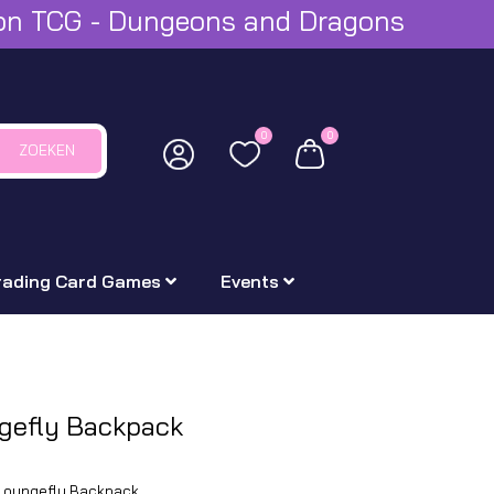
mon TCG - Dungeons and Dragons
0
0
ZOEKEN
rading Card Games
Events
ngefly Backpack
h Loungefly Backpack