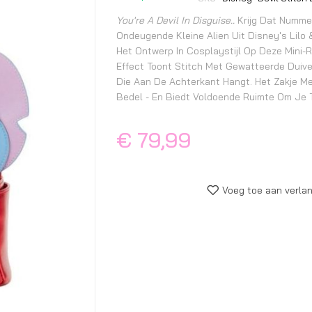
begin
van
You're A Devil In Disguise..
Krijg Dat Nummer
de
Ondeugende Kleine Alien Uit Disney's Lilo &
Het Ontwerp In Cosplaystijl Op Deze Mini-R
afbeeldingen-
Effect Toont Stitch Met Gewatteerde Duive
gallerij
Die Aan De Achterkant Hangt. Het Zakje M
Bedel - En Biedt Voldoende Ruimte Om Je Tr
€ 79,99
Voeg toe aan verlan