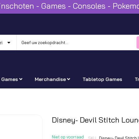
Winschoten - Games - Consoles - Poke
Games
Merchandise
Tabletop Games
T
Ga
Disney- Devil Stitch Lou
naar
het
Niet op voorraad
SKU
Disney- Devil Stitc