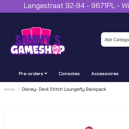
Langestraat 92-94 - 9671PL - 
Pre-orders
Consoles
Accessoires
Disney- Devil Stitch Loungefly Backpack
Home
Ga
naar
het