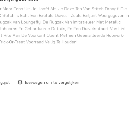
 Maar Eens Uit Je Hoofd Als Je Deze Tas Van Stitch Draagt! Die
 Stitch Is Echt Een Brutale Duivel - Zoals Briljant Weergegeven In
ugzak Van Loungefly! De Rugzak Van Imitatieleer Met Metallic
lshoorns En Geborduurde Details, En Een Duivelsstaart Van Lint
et Rits Aan De Voorkant Opent Met Een Geëmailleerde Hooivork-
ick-Or-Treat Voorraad Veilig Te Houden!
glijst
Toevoegen om te vergelijken