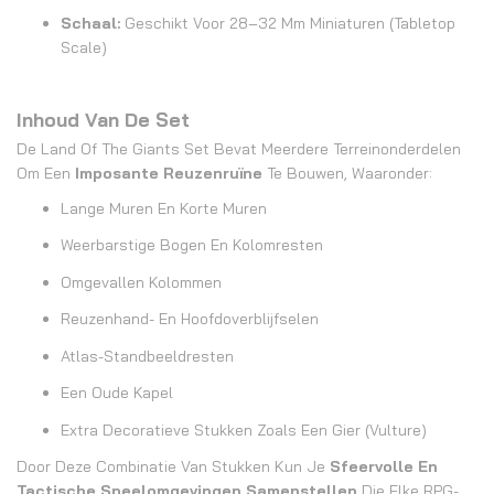
Schaal:
Geschikt Voor 28–32 Mm Miniaturen (tabletop
Scale)
Inhoud Van De Set
De Land Of The Giants Set Bevat Meerdere Terreinonderdelen
Om Een
Imposante Reuzenruïne
Te Bouwen, Waaronder:
Lange Muren En Korte Muren
Weerbarstige Bogen En Kolomresten
Omgevallen Kolommen
Reuzenhand- En Hoofdoverblijfselen
Atlas-Standbeeldresten
Een Oude Kapel
Extra Decoratieve Stukken Zoals Een Gier (vulture)
Door Deze Combinatie Van Stukken Kun Je
Sfeervolle En
Tactische Speelomgevingen Samenstellen
Die Elke RPG-