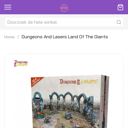
Dungeons And Lasers Land Of The Giants
Home
Ga
G
naar
na
het
h
einde
be
van
v
de
d
afbeeldingen-
af
gallerij
ga