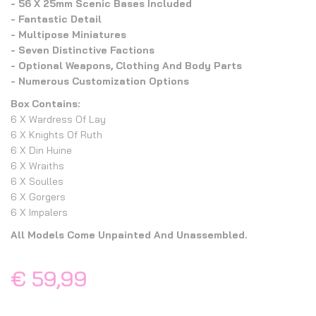
- 56 X 25mm Scenic Bases Included
- Fantastic Detail
- Multipose Miniatures
- Seven Distinctive Factions
- Optional Weapons, Clothing And Body Parts
- Numerous Customization Options
Box Contains:
6 X Wardress Of Lay
6 X Knights Of Ruth
6 X Din Huine
6 X Wraiths
6 X Soulles
6 X Gorgers
6 X Impalers
All Models Come Unpainted And Unassembled.
€ 59,99