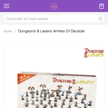
Dungeons & Lasers Armies Of Deuslair
Home
Ga
G
naar
na
het
h
einde
be
van
v
de
d
afbeeldingen-
af
gallerij
ga