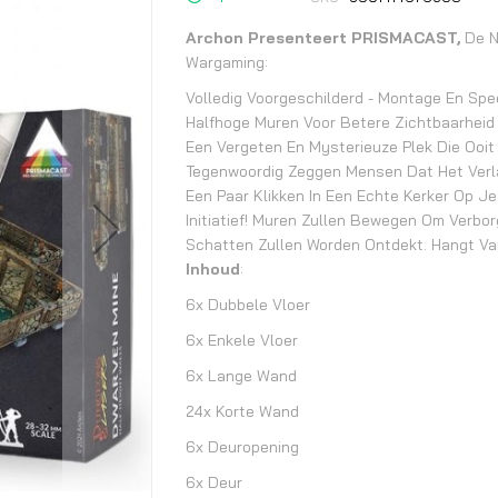
begin
van
Archon Presenteert PRISMACAST,
De N
de
Wargaming:
afbeeldingen-
Volledig Voorgeschilderd - Montage En Spee
gallerij
Halfhoge Muren Voor Betere Zichtbaarheid 
Een Vergeten En Mysterieuze Plek Die Ooi
Tegenwoordig Zeggen Mensen Dat Het Verlate
Een Paar Klikken In Een Echte Kerker Op Je 
Initiatief! Muren Zullen Bewegen Om Verbo
Schatten Zullen Worden Ontdekt. Hangt Van
Inhoud
:
6x Dubbele Vloer
6x Enkele Vloer
6x Lange Wand
24x Korte Wand
6x Deuropening
6x Deur