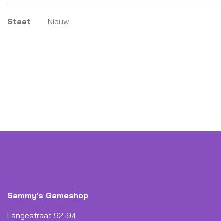
Meer
Staat
Nieuw
informatie
Sammy's Gameshop
Langestraat 92-94