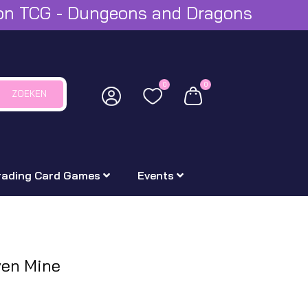
mon TCG - Dungeons and Dragons
0
0
ZOEKEN
rading Card Games
Events
ven Mine