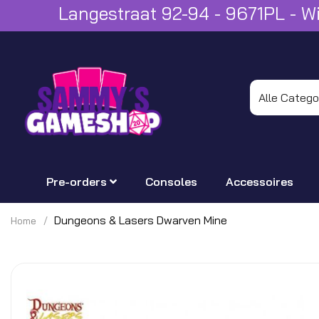
Langestraat 92-94 - 9671PL - 
Pre-orders
Consoles
Accessoires
Dungeons & Lasers Dwarven Mine
Home
Ga
naar
het