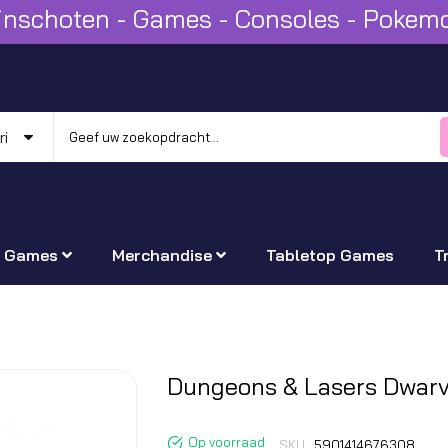
Winschoten - Games - Consoles - Poke
Games
Merchandise
Tabletop Games
T
Ga
Dungeons & Lasers Dwar
naar
het
Op voorraad
SKU
5901414676308