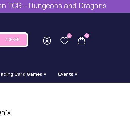
mon TCG - Dungeons and Dragons
0
0
ZOEKEN
rading Card Games
Events
enix