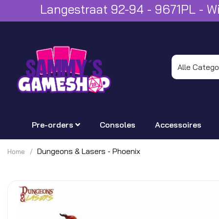
Langestraat 92-94 - 9671PL - 
Pre-orders
Consoles
Accessoires
Dungeons & Lasers - Phoenix
Home
Ga
naar
het