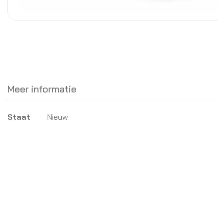
Meer informatie
Meer
Staat
Nieuw
informatie