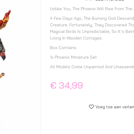
begin
van
Unlike You, The Phoenix Will Rise From The
de
A Few Days Ago, The Burning God Descend
afbeeldingen-
Creature. Fortunately, They Discovered Th
gallerij
Magical Birds Is Unpredictable, So It’s Bet
Living In Wooden Cottages.
Box Contains:
1x Phoenix Miniature Set
All Models Come Unpainted And Unassemb
€ 34,99
Voeg toe aan verlan