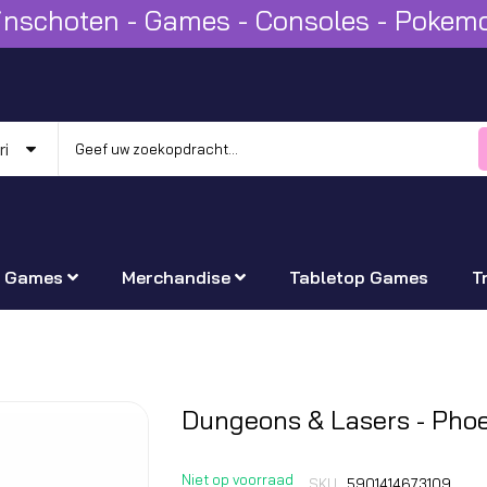
Winschoten - Games - Consoles - Poke
Games
Merchandise
Tabletop Games
T
Ga
Dungeons & Lasers - Pho
naar
het
Niet op voorraad
SKU
5901414673109