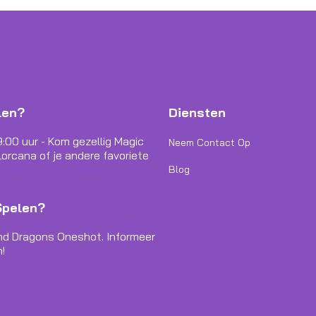
len?
Diensten
9:00 uur - Kom gezellig Magic
Neem Contact Op
orcana of je andere favoriete
Blog
Spelen?
nd Dragons Oneshot. Informeer
!