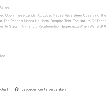
 Ashes.
ed Upon These Lands. All Local Mages Have Been Observing The
at The Phoenix Meant No Harm. Despite This, The Nature Of These
ter To Stay In A Friendly Relationship… Especially When We’re Still
led.
glijst
Toevoegen om te vergelijken