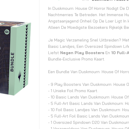
begin
van
In Duskmourn: House Of Horror Nodigt De 
de
Nachtmerries Te Betreden. Het Immense Hu
Angstaanjagend Onheil Op De Loer Ligt In
afbeeldingen-
Alleen De Moedigste Bezoekers Rijkelijk B
gallerij
Je Magic Verzameling Snel Uitbreiden? Met
Basic Landjes, Een Oversized Spindown Li
Liefst
Negen Play Boosters
En
10 Full-
Bundle-Exclusive Promo Kaart.
Een Bundle Van Duskmourn: House Of Horro
- 9 Play Boosters Van Duskmourn: House Of
- 1 Unieke Foil Promo Kaart.
- 10 Basic Lands Van Duskmourn: House Of 
- 5 Full-Art Basic Lands Van Duskmourn: Ho
- 10 Foil Basic Landjes Van Duskmourn: Hou
- 5 Full-Art Foil Basic Lands Van Duskmour
- 1 Oversized Spindown D20 Van Duskmourn:
- 1 Verzameldoos Van Duskmourn: House Of 