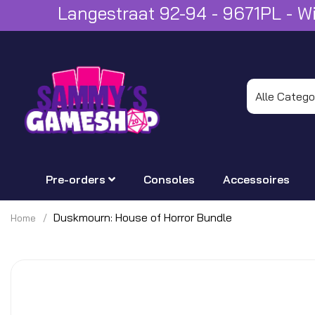
Langestraat 92-94 - 9671PL - 
Pre-orders
Consoles
Accessoires
Duskmourn: House of Horror Bundle
Home
Ga
naar
het