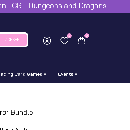
mon TCG - Dungeons and Dragons
0
0
ZOEKEN
rading Card Games
Events
ror Bundle
 Horror Bundle