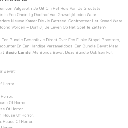
Demoon Valgavoth Je Uit Om Het Huis Van Je Grootste
is Is Een Oneindig Doolhof Van Gruwelijkheden Waar
 Iedere Nieuwe Kamer Die Je Betreed. Confronteer Het Kwaad Waar
eloond Worden – Durf Jij Je Leven Op Het Spel Te Zetten?
 Een Bundle Beschik Je Direct Over Een Flinke Stapel Boosters,
fecounter En Een Handige Verzameldoos. Een Bundle Bevat Maar
Art Basic Lands
! Als Bonus Bevat Deze Bundle Ook Een Foil
r Bevat:
 Horror.
Horror.
use Of Horror.
se Of Horror.
n: House Of Horror.
 House Of Horror.
Horror.