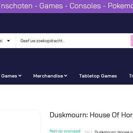
Winschoten - Games - Consoles - Poke
Games
Merchandise
Tabletop Games
T
Ga
Duskmourn: House Of Hor
naar
het
Niet op voorraad
SKU
Duskmourn: House of