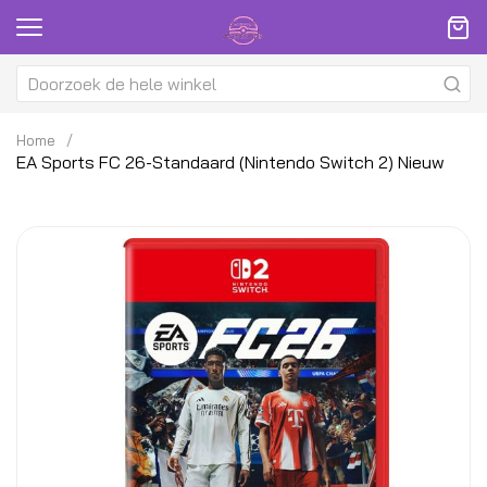
Home
EA Sports FC 26-Standaard (Nintendo Switch 2) Nieuw
Ga
G
naar
na
het
h
einde
be
van
v
de
d
afbeeldingen-
af
gallerij
ga