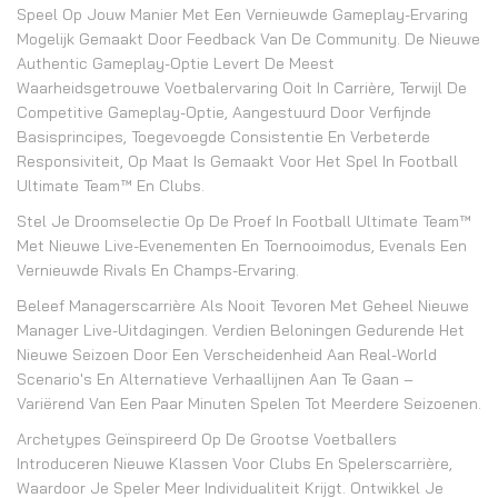
Speel Op Jouw Manier Met Een Vernieuwde Gameplay-Ervaring
Mogelijk Gemaakt Door Feedback Van De Community. De Nieuwe
Authentic Gameplay-Optie Levert De Meest
Waarheidsgetrouwe Voetbalervaring Ooit In Carrière, Terwijl De
Competitive Gameplay-Optie, Aangestuurd Door Verfijnde
Basisprincipes, Toegevoegde Consistentie En Verbeterde
Responsiviteit, Op Maat Is Gemaakt Voor Het Spel In Football
Ultimate Team™ En Clubs.
Stel Je Droomselectie Op De Proef In Football Ultimate Team™
Met Nieuwe Live-Evenementen En Toernooimodus, Evenals Een
Vernieuwde Rivals En Champs-Ervaring.
Beleef Managerscarrière Als Nooit Tevoren Met Geheel Nieuwe
Manager Live-Uitdagingen. Verdien Beloningen Gedurende Het
Nieuwe Seizoen Door Een Verscheidenheid Aan Real-World
Scenario's En Alternatieve Verhaallijnen Aan Te Gaan –
Variërend Van Een Paar Minuten Spelen Tot Meerdere Seizoenen.
Archetypes Geïnspireerd Op De Grootse Voetballers
Introduceren Nieuwe Klassen Voor Clubs En Spelerscarrière,
Waardoor Je Speler Meer Individualiteit Krijgt. Ontwikkel Je