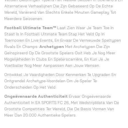
Alternatieve Verhaallijnen Die Zijn Gebaseerd Op De Echte
Wereld, Variërend Van Slechts Enkele Minuten Gameplay Tot
Meerdere Seizoenen.
Football Ultimate Team™
Laat Zien Waar Je Team Toe In
Staat Is In Football Ultimate Team.Stap Het Veld Op In
Toernooien En Live Events, En Ervaar De Vernieuwde Speltypen
Rivals En Champs.
Archetypen
Met Archetypen Die Zijn
Geïnspireerd Op De Grootste Spelers Ooit Heb Je Nog Meer
Mogelijkheden In Clubs En Spelerscarrière, En Kun Je Je
Voetballer Nog Meer Aanpassen Aan Jouw Wensen.
Ontwikkel Je Vaardigheden Door Kenmerken Te Upgraden En
Ontgrendel Archetype-Voordelen Om Je Speler Te
Onderscheiden Op Het Veld.
Ongeëvenaarde Authenticiteit
Ervaar Ongeëvenaarde
Authenticiteit In EA SPORTS FC 26, Met Wedstrijddata Van De
Grootste Competities Ter Wereld, Die De Basis Vormen Van
Meer Dan 20.000 Authentieke Spelers.