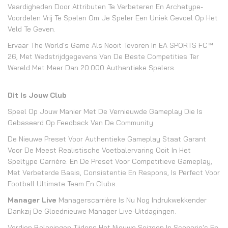
Vaardigheden Door Attributen Te Verbeteren En Archetype-
Voordelen Vrij Te Spelen Om Je Speler Een Uniek Gevoel Op Het
Veld Te Geven.
Ervaar The World's Game Als Nooit Tevoren In EA SPORTS FC™
26, Met Wedstrijdgegevens Van De Beste Competities Ter
Wereld Met Meer Dan 20.000 Authentieke Spelers.
Dit Is Jouw Club
Speel Op Jouw Manier Met De Vernieuwde Gameplay Die Is
Gebaseerd Op Feedback Van De Community.
De Nieuwe Preset Voor Authentieke Gameplay Staat Garant
Voor De Meest Realistische Voetbalervaring Ooit In Het
Speltype Carrière. En De Preset Voor Competitieve Gameplay,
Met Verbeterde Basis, Consistentie En Respons, Is Perfect Voor
Football Ultimate Team En Clubs.
Manager Live
Managerscarrière Is Nu Nog Indrukwekkender
Dankzij De Gloednieuwe Manager Live-Uitdagingen.
Verdien Beloningen Tijdens Het Nieuwe Seizoen In Scenario's En