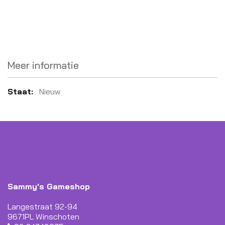
Meer informatie
Meer
Nieuw
informatie
Sammy's Gameshop
Langestraat 92-94
9671PL Winschoten