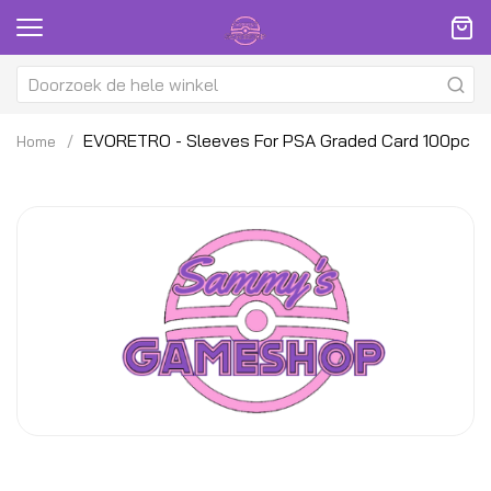
EVORETRO - Sleeves For PSA Graded Card 100pc
Home
Ga
G
naar
na
het
h
einde
be
van
v
de
d
afbeeldingen-
af
gallerij
ga