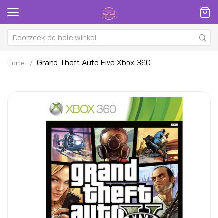
Grand Theft Auto Five Xbox 360
Home
Ga
G
naar
na
het
h
einde
be
van
v
de
d
afbeeldingen-
af
gallerij
ga