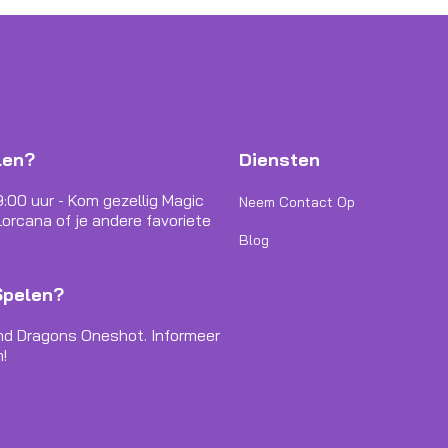
len?
Diensten
9:00 uur - Kom gezellig Magic
Neem Contact Op
orcana of je andere favoriete
Blog
Spelen?
nd Dragons Oneshot. Informeer
!