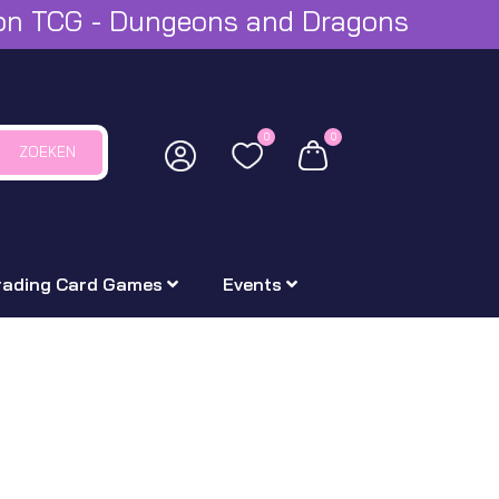
mon TCG - Dungeons and Dragons
0
0
ZOEKEN
rading Card Games
Events