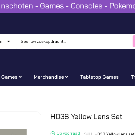
Winschoten - Games - Consoles - Poke
Games
Merchandise
Tabletop Games
T
Ga
HD38 Yellow Lens Set
naar
het
Op voorraad
SKU
HD38 Yellow lens set