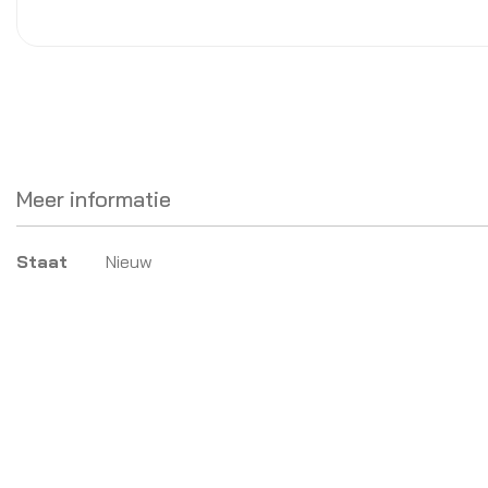
Meer informatie
Meer
Staat
Nieuw
informatie