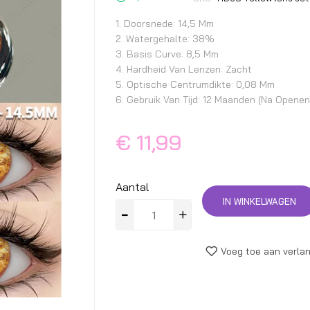
begin
van
1. Doorsnede: 14,5 Mm
de
2. Watergehalte: 38%
afbeeldingen-
3. Basis Curve: 8,5 Mm
gallerij
4. Hardheid Van Lenzen: Zacht
5. Optische Centrumdikte: 0,08 Mm
6. Gebruik Van Tijd: 12 Maanden (na Opene
€ 11,99
Aantal
IN WINKELWAGEN
Voeg toe aan verlan