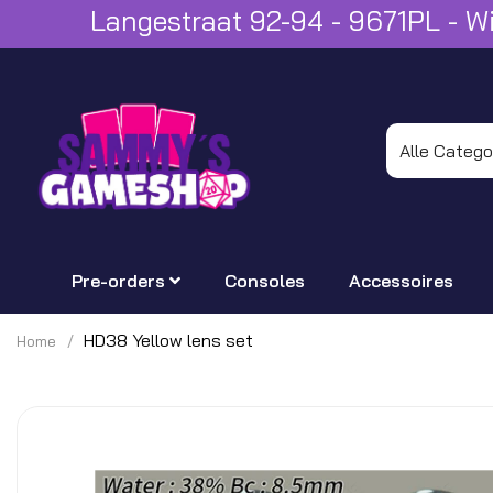
Langestraat 92-94 - 9671PL - 
Pre-orders
Consoles
Accessoires
HD38 Yellow lens set
Home
Ga
naar
het