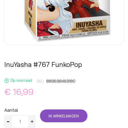
InuYasha #767 FunkoPop
Op voorraad
SKU
889698469180
€ 16,99
Aantal
IN WINKELWAGEN