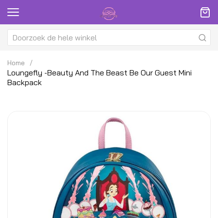
Home
Loungefly -Beauty And The Beast Be Our Guest Mini
Backpack
Ga
G
naar
na
het
h
einde
be
van
v
de
d
afbeeldingen-
af
gallerij
ga