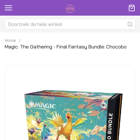
Home
Magic: The Gathering - Final Fantasy Bundle: Chocobo
Ga
G
naar
na
het
h
einde
be
van
v
de
d
afbeeldingen-
af
gallerij
ga