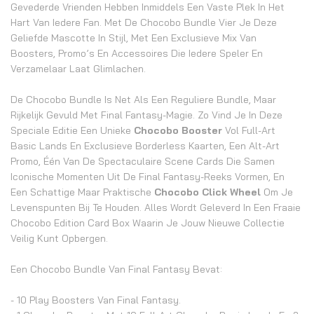
Gevederde Vrienden Hebben Inmiddels Een Vaste Plek In Het
Hart Van Iedere Fan. Met De Chocobo Bundle Vier Je Deze
Geliefde Mascotte In Stijl, Met Een Exclusieve Mix Van
Boosters, Promo’s En Accessoires Die Iedere Speler En
Verzamelaar Laat Glimlachen.
De Chocobo Bundle Is Net Als Een Reguliere Bundle, Maar
Rijkelijk Gevuld Met Final Fantasy-Magie. Zo Vind Je In Deze
Speciale Editie Een Unieke
Chocobo Booster
Vol Full-Art
Basic Lands En Exclusieve Borderless Kaarten, Een Alt-Art
Promo, Één Van De Spectaculaire Scene Cards Die Samen
Iconische Momenten Uit De Final Fantasy-Reeks Vormen, En
Een Schattige Maar Praktische
Chocobo Click Wheel
Om Je
Levenspunten Bij Te Houden. Alles Wordt Geleverd In Een Fraaie
Chocobo Edition Card Box Waarin Je Jouw Nieuwe Collectie
Veilig Kunt Opbergen.
Een Chocobo Bundle Van Final Fantasy Bevat:
- 10 Play Boosters Van Final Fantasy.