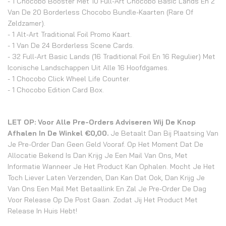
- 1 Chocobo Booster Met 10 Full-Art Chocobo Basic Lands En 2
Van De 20 Borderless Chocobo Bundle-Kaarten (rare Of
Zeldzamer).
- 1 Alt-Art Traditional Foil Promo Kaart.
- 1 Van De 24 Borderless Scene Cards.
- 32 Full-Art Basic Lands (16 Traditional Foil En 16 Regulier) Met
Iconische Landschappen Uit Alle 16 Hoofdgames.
- 1 Chocobo Click Wheel Life Counter.
- 1 Chocobo Edition Card Box.
LET OP: Voor Alle Pre-Orders Adviseren Wij De Knop
Afhalen In De Winkel €0,00.
Je Betaalt Dan Bij Plaatsing Van
Je Pre-Order Dan Geen Geld Vooraf. Op Het Moment Dat De
Allocatie Bekend Is Dan Krijg Je Een Mail Van Ons, Met
Informatie Wanneer Je Het Product Kan Ophalen. Mocht Je Het
Toch Liever Laten Verzenden, Dan Kan Dat Ook, Dan Krijg Je
Van Ons Een Mail Met Betaallink En Zal Je Pre-Order De Dag
Voor Release Op De Post Gaan. Zodat Jij Het Product Met
Release In Huis Hebt!