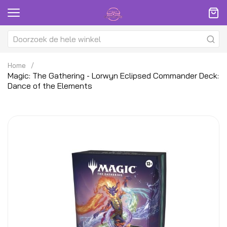
Home
Magic: The Gathering - Lorwyn Eclipsed Commander Deck:
Dance of the Elements
Ga
G
naar
na
het
h
einde
be
van
v
de
d
afbeeldingen-
af
gallerij
ga