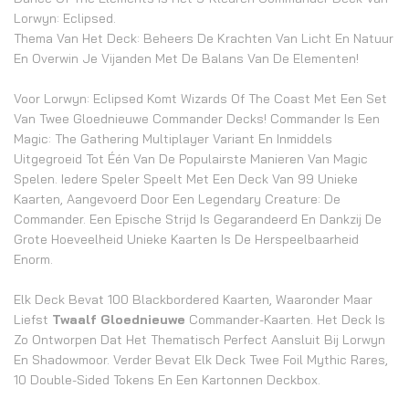
Lorwyn: Eclipsed.
Thema Van Het Deck: Beheers De Krachten Van Licht En Natuur
En Overwin Je Vijanden Met De Balans Van De Elementen!
Voor Lorwyn: Eclipsed Komt Wizards Of The Coast Met Een Set
Van Twee Gloednieuwe Commander Decks! Commander Is Een
Magic: The Gathering Multiplayer Variant En Inmiddels
Uitgegroeid Tot Één Van De Populairste Manieren Van Magic
Spelen. Iedere Speler Speelt Met Een Deck Van 99 Unieke
Kaarten, Aangevoerd Door Een Legendary Creature: De
Commander. Een Epische Strijd Is Gegarandeerd En Dankzij De
Grote Hoeveelheid Unieke Kaarten Is De Herspeelbaarheid
Enorm.
Elk Deck Bevat 100 Blackbordered Kaarten, Waaronder Maar
Liefst
Twaalf Gloednieuwe
Commander-Kaarten. Het Deck Is
Zo Ontworpen Dat Het Thematisch Perfect Aansluit Bij Lorwyn
En Shadowmoor. Verder Bevat Elk Deck Twee Foil Mythic Rares,
10 Double-Sided Tokens En Een Kartonnen Deckbox.