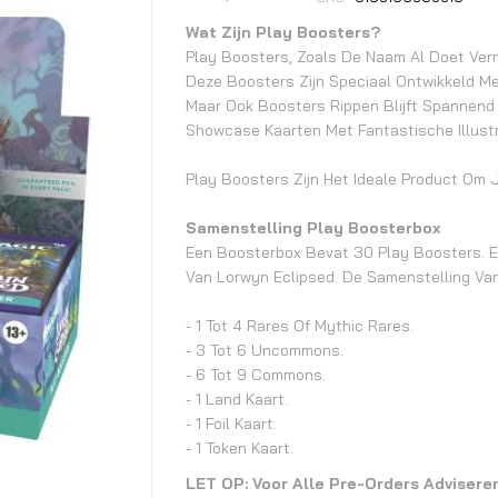
begin
van
Wat Zijn Play Boosters?
de
Play Boosters, Zoals De Naam Al Doet Ver
Deze Boosters Zijn Speciaal Ontwikkeld M
afbeeldingen-
Maar Ook Boosters Rippen Blijft Spannend
gallerij
Showcase Kaarten Met Fantastische Illustr
Play Boosters Zijn Het Ideale Product Om J
Samenstelling Play Boosterbox
Een Boosterbox Bevat 30 Play Boosters. E
Van Lorwyn Eclipsed. De Samenstelling Van 
- 1 Tot 4 Rares Of Mythic Rares.
- 3 Tot 6 Uncommons.
- 6 Tot 9 Commons.
- 1 Land Kaart.
- 1 Foil Kaart.
- 1 Token Kaart.
LET OP: Voor Alle Pre-Orders Advisere