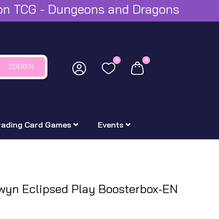
mon TCG - Dungeons and Dragons
0
0
ZOEKEN
rading Card Games
Events
rwyn Eclipsed Play Boosterbox-EN