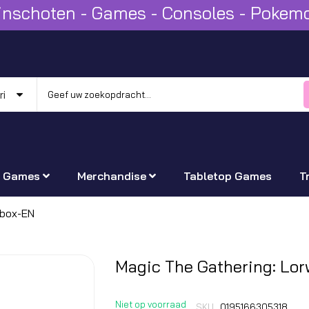
Winschoten - Games - Consoles - Poke
Games
Merchandise
Tabletop Games
T
rbox-EN
Ga
Magic The Gathering: Lo
naar
het
Niet op voorraad
SKU
0195166305318