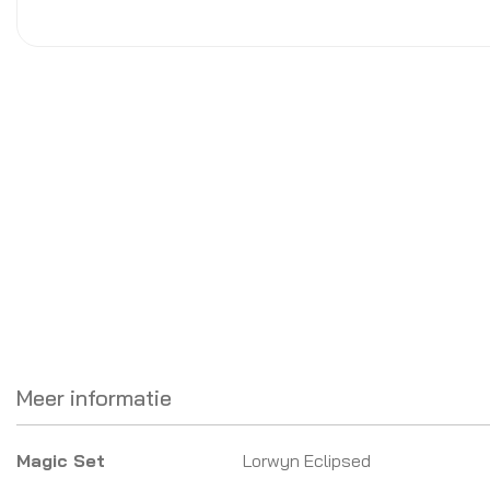
Meer informatie
Meer
Magic Set
Lorwyn Eclipsed
informatie