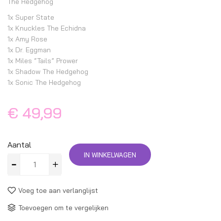
The Hedgehog
1x Super State
1x Knuckles The Echidna
1x Amy Rose
1x Dr. Eggman
1x Miles “Tails” Prower
1x Shadow The Hedgehog
1x Sonic The Hedgehog
€ 49,99
Aantal
IN WINKELWAGEN
Voeg toe aan verlanglijst
Toevoegen om te vergelijken