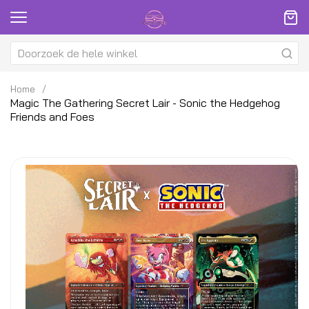
Home
Magic The Gathering Secret Lair - Sonic the Hedgehog
Friends and Foes
Ga
G
naar
na
het
h
einde
be
van
v
de
d
afbeeldingen-
af
gallerij
ga