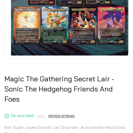
Magic The Gathering Secret Lair -
Sonic The Hedgehog Friends And
Foes
Op voorraad
SKU
195166301846
Een Super Leuke Secret Lair Drop Van Je Iconische Held Sonic