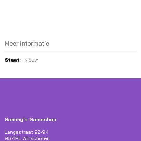
Meer informatie
Meer
Nieuw
informatie
Sammy's Gameshop
Langestraat 92-94
9671PL Winschoten