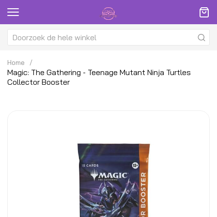
Home
Magic: The Gathering - Teenage Mutant Ninja Turtles
Collector Booster
Ga
G
naar
na
het
h
einde
be
van
v
de
d
afbeeldingen-
af
gallerij
ga