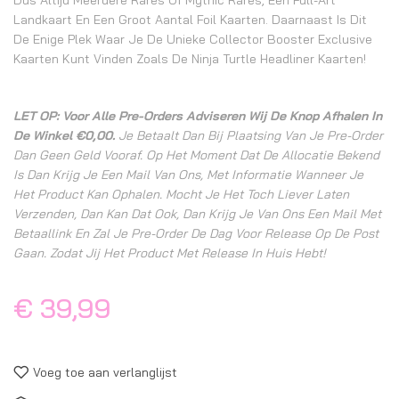
Dus Altijd Meerdere Rares Of Mythic Rares, Een Full-Art
Landkaart En Een Groot Aantal Foil Kaarten. Daarnaast Is Dit
De Enige Plek Waar Je De Unieke Collector Booster Exclusive
Kaarten Kunt Vinden Zoals De Ninja Turtle Headliner Kaarten!
LET OP: Voor Alle Pre-Orders Adviseren Wij De Knop Afhalen In
De Winkel €0,00.
Je Betaalt Dan Bij Plaatsing Van Je Pre-Order
Dan Geen Geld Vooraf. Op Het Moment Dat De Allocatie Bekend
Is Dan Krijg Je Een Mail Van Ons, Met Informatie Wanneer Je
Het Product Kan Ophalen. Mocht Je Het Toch Liever Laten
Verzenden, Dan Kan Dat Ook, Dan Krijg Je Van Ons Een Mail Met
Betaallink En Zal Je Pre-Order De Dag Voor Release Op De Post
Gaan. Zodat Jij Het Product Met Release In Huis Hebt!
€ 39,99
Voeg toe aan verlanglijst