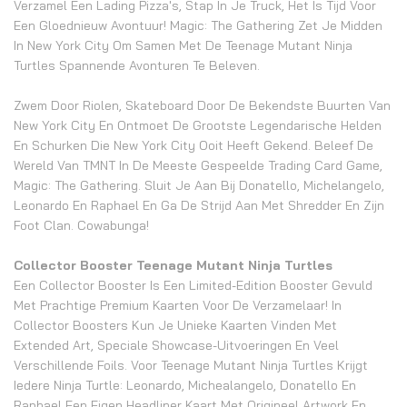
Verzamel Een Lading Pizza's, Stap In Je Truck, Het Is Tijd Voor
Een Gloednieuw Avontuur! Magic: The Gathering Zet Je Midden
In New York City Om Samen Met De Teenage Mutant Ninja
Turtles Spannende Avonturen Te Beleven.
Zwem Door Riolen, Skateboard Door De Bekendste Buurten Van
New York City En Ontmoet De Grootste Legendarische Helden
En Schurken Die New York City Ooit Heeft Gekend. Beleef De
Wereld Van TMNT In De Meeste Gespeelde Trading Card Game,
Magic: The Gathering. Sluit Je Aan Bij Donatello, Michelangelo,
Leonardo En Raphael En Ga De Strijd Aan Met Shredder En Zijn
Foot Clan. Cowabunga!
Collector Booster Teenage Mutant Ninja Turtles
Een Collector Booster Is Een Limited-Edition Booster Gevuld
Met Prachtige Premium Kaarten Voor De Verzamelaar! In
Collector Boosters Kun Je Unieke Kaarten Vinden Met
Extended Art, Speciale Showcase-Uitvoeringen En Veel
Verschillende Foils. Voor Teenage Mutant Ninja Turtles Krijgt
Iedere Ninja Turtle: Leonardo, Michealangelo, Donatello En
Raphael Een Eigen Headliner Kaart Met Origineel Artwork En