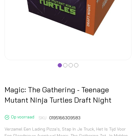
Magic: The Gathering - Teenage
Mutant Ninja Turtles Draft Night
Op voorraad
SKU
0195166309583
Verzamel Een Lading Pizza's, Stap In Je Truck, Het Is Tijd Voor
Een Gloednieuw Avontuur! Magic: The Gathering Zet Je Midden