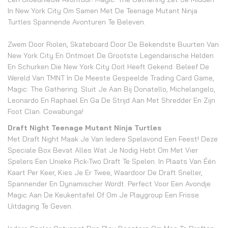
In New York City Om Samen Met De Teenage Mutant Ninja
Turtles Spannende Avonturen Te Beleven.
Zwem Door Riolen, Skateboard Door De Bekendste Buurten Van
New York City En Ontmoet De Grootste Legendarische Helden
En Schurken Die New York City Ooit Heeft Gekend. Beleef De
Wereld Van TMNT In De Meeste Gespeelde Trading Card Game,
Magic: The Gathering. Sluit Je Aan Bij Donatello, Michelangelo,
Leonardo En Raphael En Ga De Strijd Aan Met Shredder En Zijn
Foot Clan. Cowabunga!
Draft Night Teenage Mutant Ninja Turtles
Met Draft Night Maak Je Van Iedere Spelavond Een Feest! Deze
Speciale Box Bevat Alles Wat Je Nodig Hebt Om Met Vier
Spelers Een Unieke Pick-Two Draft Te Spelen. In Plaats Van Één
Kaart Per Keer, Kies Je Er Twee, Waardoor De Draft Sneller,
Spannender En Dynamischer Wordt. Perfect Voor Een Avondje
Magic Aan De Keukentafel Of Om Je Playgroup Een Frisse
Uitdaging Te Geven.