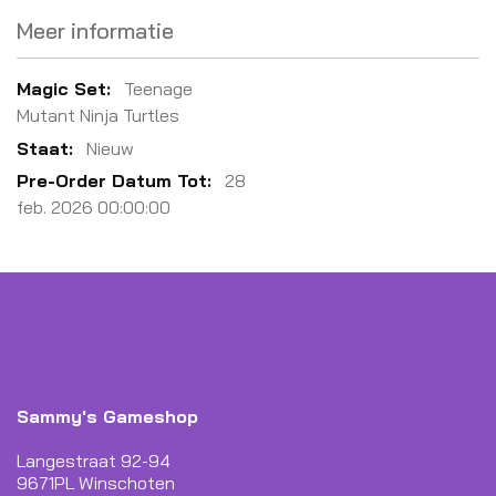
Meer informatie
Meer
Teenage
informatie
Mutant Ninja Turtles
Nieuw
28
feb. 2026 00:00:00
Sammy's Gameshop
Langestraat 92-94
9671PL Winschoten