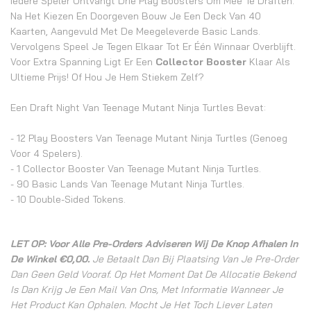
Iedere Speler Ontvangt Drie Play Boosters Om Mee Te Draften.
Na Het Kiezen En Doorgeven Bouw Je Een Deck Van 40
Kaarten, Aangevuld Met De Meegeleverde Basic Lands.
Vervolgens Speel Je Tegen Elkaar Tot Er Één Winnaar Overblijft.
Voor Extra Spanning Ligt Er Een
Collector Booster
Klaar Als
Ultieme Prijs! Of Hou Je Hem Stiekem Zelf?
Een Draft Night Van Teenage Mutant Ninja Turtles Bevat:
- 12 Play Boosters Van Teenage Mutant Ninja Turtles (genoeg
Voor 4 Spelers).
- 1 Collector Booster Van Teenage Mutant Ninja Turtles.
- 90 Basic Lands Van Teenage Mutant Ninja Turtles.
- 10 Double-Sided Tokens.
LET OP: Voor Alle Pre-Orders Adviseren Wij De Knop Afhalen In
De Winkel €0,00.
Je Betaalt Dan Bij Plaatsing Van Je Pre-Order
Dan Geen Geld Vooraf. Op Het Moment Dat De Allocatie Bekend
Is Dan Krijg Je Een Mail Van Ons, Met Informatie Wanneer Je
Het Product Kan Ophalen. Mocht Je Het Toch Liever Laten