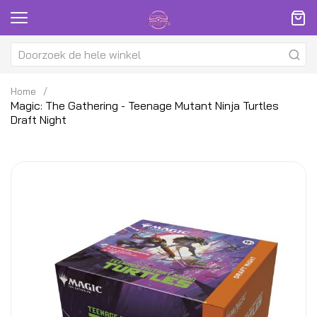
Home
Magic: The Gathering - Teenage Mutant Ninja Turtles
Draft Night
Ga
G
naar
na
het
h
einde
be
van
v
de
d
afbeeldingen-
af
gallerij
ga