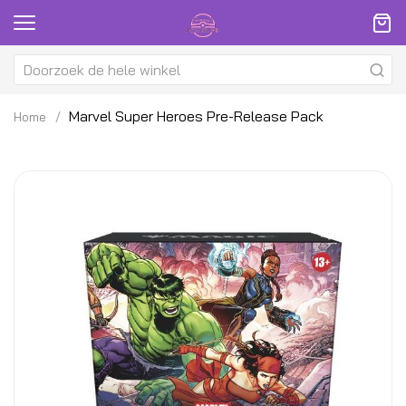
Marvel Super Heroes Pre-Release Pack
Home
Ga
G
naar
na
het
h
einde
be
van
v
de
d
afbeeldingen-
af
gallerij
ga