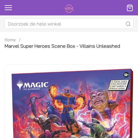
Home
Marvel Super Heroes Scene Box - Villains Unleashed
Ga
G
naar
na
het
h
einde
be
van
v
de
d
afbeeldingen-
af
gallerij
ga