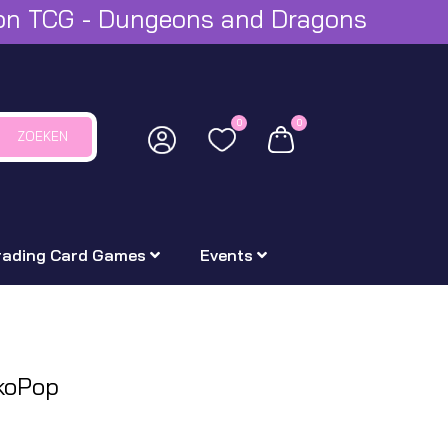
mon TCG - Dungeons and Dragons
0
0
ZOEKEN
rading Card Games
Events
koPop