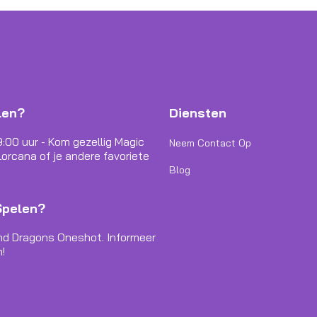
len?
Diensten
9:00 uur - Kom gezellig Magic
Neem Contact Op
orcana of je andere favoriete
Blog
Spelen?
nd Dragons Oneshot. Informeer
!