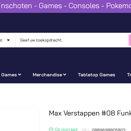
Winschoten - Games - Consoles - Poke
Games
Merchandise
Tabletop Games
T
Ga
Max Verstappen #08 Fun
naar
het
Op voorraad
SKU
0889698805803