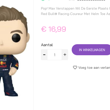
begin
van
Pop! Max Verstappen Wil De Eerste Plaats 
de
Red Bull® Racing-Coureur Met Helm Toe Aa
afbeeldingen-
gallerij
€ 16,99
Aantal
IN WINKELWAGEN
Voeg toe aan verlan