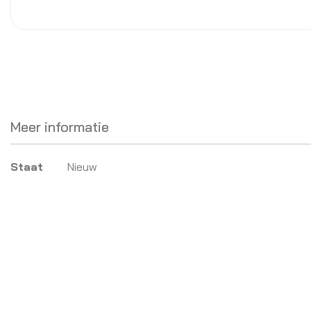
Meer informatie
Meer
Staat
Nieuw
informatie