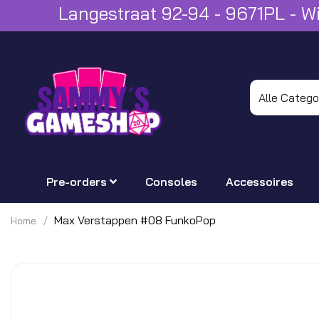
Langestraat 92-94 - 9671PL - 
Pre-orders
Consoles
Accessoires
Max Verstappen #08 FunkoPop
Home
Ga
naar
het