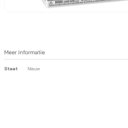
Meer informatie
Meer
Staat
Nieuw
informatie