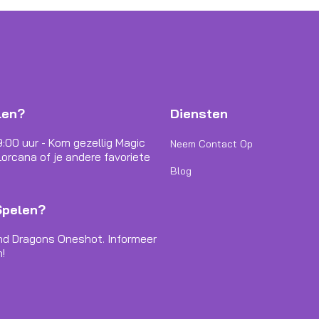
len?
Diensten
9:00 uur - Kom gezellig Magic
Neem Contact Op
orcana of je andere favoriete
Blog
Spelen?
nd Dragons Oneshot. Informeer
!