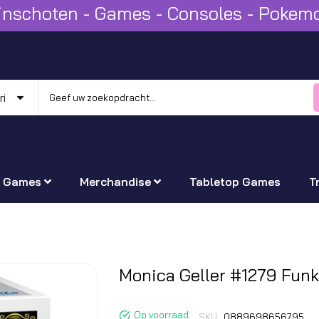
Winschoten - Games - Consoles - Poke
Games
Merchandise
Tabletop Games
T
Ga
Monica Geller #1279 Fun
naar
het
Op voorraad
SKU
0889698656795