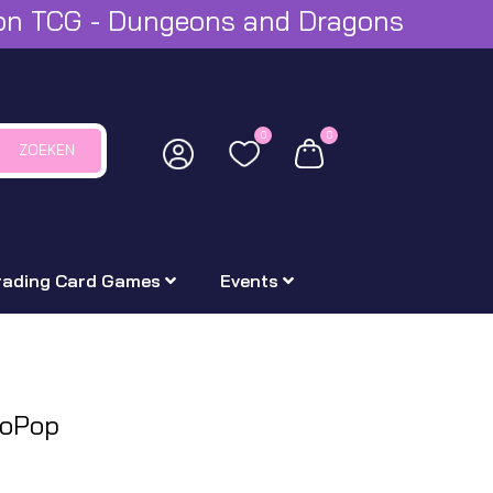
mon TCG - Dungeons and Dragons
0
0
ZOEKEN
rading Card Games
Events
koPop