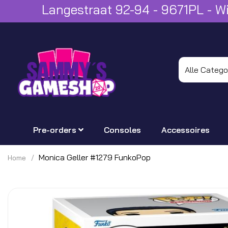
Langestraat 92-94 - 9671PL - 
Pre-orders
Consoles
Accessoires
Monica Geller #1279 FunkoPop
Home
Ga
naar
het