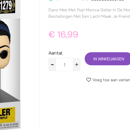
begin
van
Dans Mee Met Pop! Monica Geller In De Mo
de
Bestellingen Met Een Lach! Maak Je Friend
afbeeldingen-
gallerij
€ 16,99
Aantal
IN WINKELWAGEN
Voeg toe aan verlan