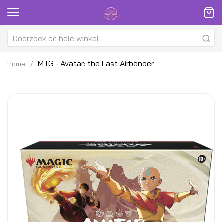
MTG - Avatar: the Last Airbender
Home
Ga
G
naar
na
het
h
einde
be
van
v
de
d
afbeeldingen-
af
gallerij
ga