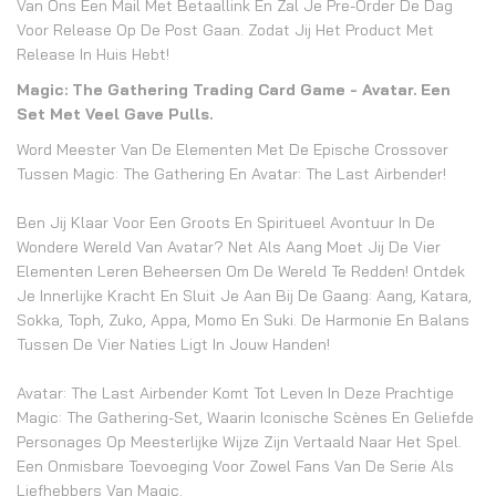
Van Ons Een Mail Met Betaallink En Zal Je Pre-Order De Dag
Voor Release Op De Post Gaan. Zodat Jij Het Product Met
Release In Huis Hebt!
Magic: The Gathering Trading Card Game - Avatar. Een
Set Met Veel Gave Pulls.
Word Meester Van De Elementen Met De Epische Crossover
Tussen Magic: The Gathering En Avatar: The Last Airbender!
Ben Jij Klaar Voor Een Groots En Spiritueel Avontuur In De
Wondere Wereld Van Avatar? Net Als Aang Moet Jij De Vier
Elementen Leren Beheersen Om De Wereld Te Redden! Ontdek
Je Innerlijke Kracht En Sluit Je Aan Bij De Gaang: Aang, Katara,
Sokka, Toph, Zuko, Appa, Momo En Suki. De Harmonie En Balans
Tussen De Vier Naties Ligt In Jouw Handen!
Avatar: The Last Airbender Komt Tot Leven In Deze Prachtige
Magic: The Gathering-Set, Waarin Iconische Scènes En Geliefde
Personages Op Meesterlijke Wijze Zijn Vertaald Naar Het Spel.
Een Onmisbare Toevoeging Voor Zowel Fans Van De Serie Als
Liefhebbers Van Magic.