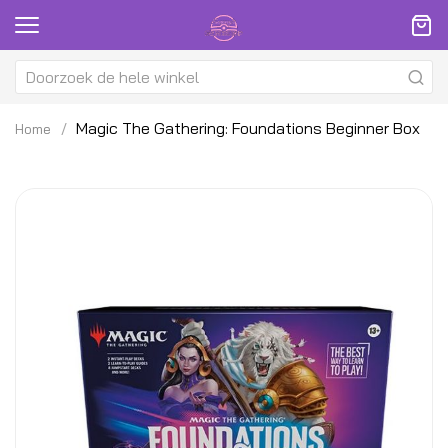
Magic The Gathering: Foundations Beginner Box
Home
Ga
G
naar
na
het
h
einde
be
van
v
de
d
afbeeldingen-
af
gallerij
ga