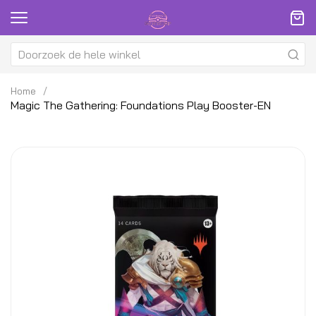
Home
Magic The Gathering: Foundations Play Booster-EN
Ga
G
naar
na
het
h
einde
be
van
v
de
d
afbeeldingen-
af
gallerij
ga