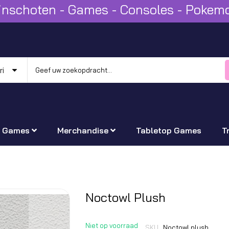
Winschoten - Games - Consoles - Poke
Games
Merchandise
Tabletop Games
T
Ga
Noctowl Plush
naar
het
Niet op voorraad
SKU
Noctowl plush