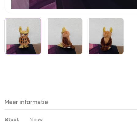
Meer informatie
Meer
Staat
Nieuw
informatie