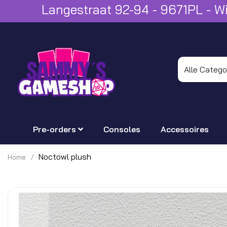
Langestraat 92-94 - 9671PL - 
Pre-orders
Consoles
Accessoires
Noctowl plush
Home
Ga
naar
het