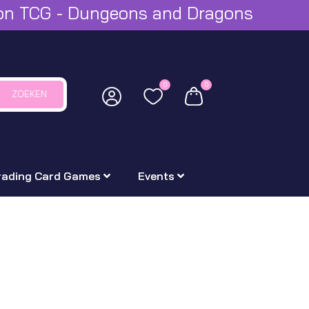
mon TCG - Dungeons and Dragons
0
0
ZOEKEN
rading Card Games
Events