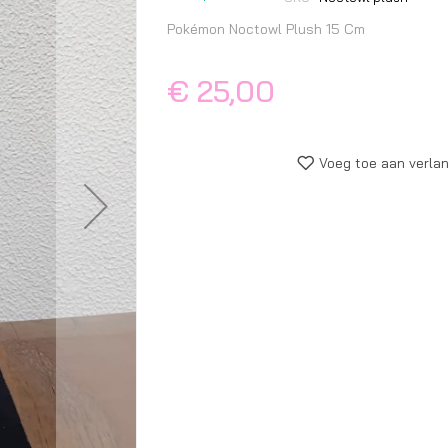
begin
van
Pokémon Noctowl Plush 15 Cm
de
afbeeldingen-
€ 25,00
gallerij
Voeg toe aan verlan