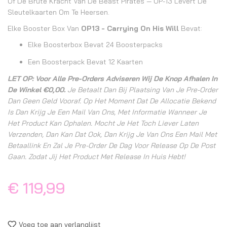
Of De Brute Kracht Van De Beast Pirates — OP-13 Levert De
Sleutelkaarten Om Te Heersen.
Elke Booster Box Van
OP13 - Carrying On His Will
Bevat:
Elke Boosterbox Bevat 24 Boosterpacks
Een Boosterpack Bevat 12 Kaarten
LET OP: Voor Alle Pre-Orders Adviseren Wij De Knop Afhalen In
De Winkel €0,00.
Je Betaalt Dan Bij Plaatsing Van Je Pre-Order
Dan Geen Geld Vooraf. Op Het Moment Dat De Allocatie Bekend
Is Dan Krijg Je Een Mail Van Ons, Met Informatie Wanneer Je
Het Product Kan Ophalen. Mocht Je Het Toch Liever Laten
Verzenden, Dan Kan Dat Ook, Dan Krijg Je Van Ons Een Mail Met
Betaallink En Zal Je Pre-Order De Dag Voor Release Op De Post
Gaan. Zodat Jij Het Product Met Release In Huis Hebt!
€ 119,99
Voeg toe aan verlanglijst