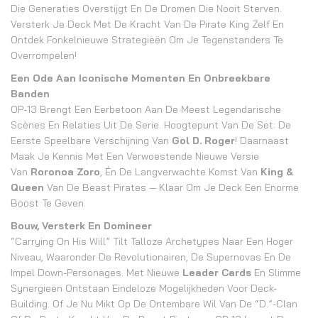
Die Generaties Overstijgt En De Dromen Die Nooit Sterven.
Versterk Je Deck Met De Kracht Van De Pirate King Zelf En
Ontdek Fonkelnieuwe Strategieën Om Je Tegenstanders Te
Overrompelen!
Een Ode Aan Iconische Momenten En Onbreekbare
Banden
OP-13 Brengt Een Eerbetoon Aan De Meest Legendarische
Scènes En Relaties Uit De Serie. Hoogtepunt Van De Set: De
Eerste Speelbare Verschijning Van
Gol D. Roger
! Daarnaast
Maak Je Kennis Met Een Verwoestende Nieuwe Versie
Van
Roronoa Zoro
, Én De Langverwachte Komst Van
King &
Queen
Van De Beast Pirates — Klaar Om Je Deck Een Enorme
Boost Te Geven.
Bouw, Versterk En Domineer
“Carrying On His Will” Tilt Talloze Archetypes Naar Een Hoger
Niveau, Waaronder De Revolutionairen, De Supernovas En De
Impel Down-Personages. Met Nieuwe
Leader Cards
En Slimme
Synergieën Ontstaan Eindeloze Mogelijkheden Voor Deck-
Building. Of Je Nu Mikt Op De Ontembare Wil Van De “D.”-Clan