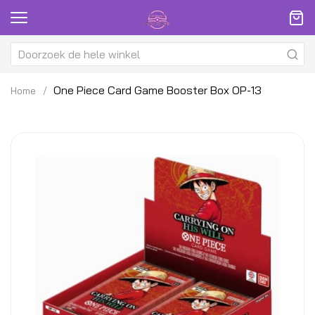
One Piece Card Game Booster Box OP-13
Home
Ga
G
naar
na
het
h
einde
be
van
v
de
d
afbeeldingen-
af
gallerij
ga