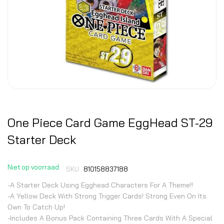
One Piece Card Game EggHead ST-29
Starter Deck
Niet op voorraad
SKU
810158837188
-A Starter Deck Using Egghead Characters For A Theme!!
-A Yellow Deck With Strong Trigger Cards! Strong Even On Its
Own To Catch Up!
-Includes A Bonus Pack Containing Three Cards With A Special