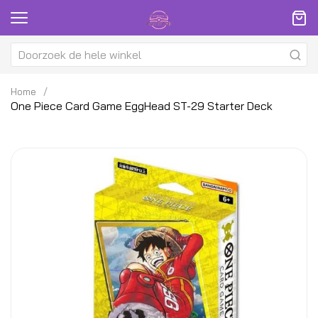
Home
One Piece Card Game EggHead ST-29 Starter Deck
Ga
G
naar
na
het
h
einde
be
van
v
de
d
afbeeldingen-
af
gallerij
ga