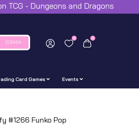
mon TCG - Dungeons and Dragons
0
0
ZOEKEN
rading Card Games
Events
fy #1266 Funko Pop