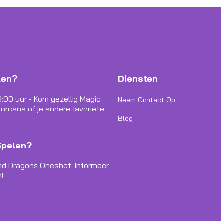
len?
Diensten
9:00 uur - Kom gezellig Magic
Neem Contact Op
orcana of je andere favoriete
Blog
Spelen?
nd Dragons Oneshot. Informeer
!