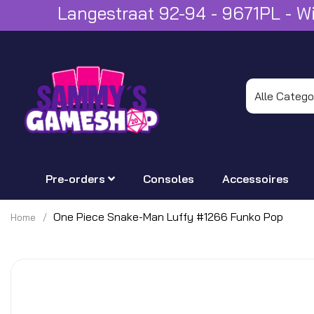
Langestraat 92-94 - 9671PL - 
Pre-orders
Consoles
Accessoires
One Piece Snake-Man Luffy #1266 Funko Pop
Home
Ga
naar
het