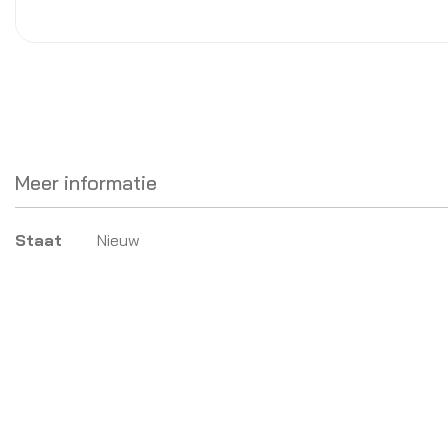
Meer informatie
Meer
Staat
Nieuw
informatie