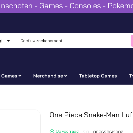
Winschoten - Games - Consoles - Poke
Games
Merchandise
Tabletop Games
T
Ga
One Piece Snake-Man Luf
naar
het
Op voorraad
SKU
889698613682