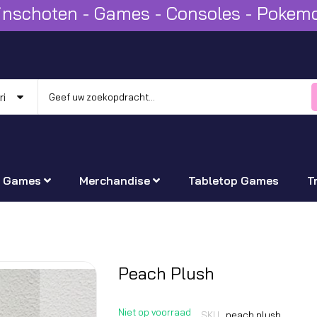
Winschoten - Games - Consoles - Poke
Games
Merchandise
Tabletop Games
T
Ga
Peach Plush
naar
het
Niet op voorraad
SKU
peach plush