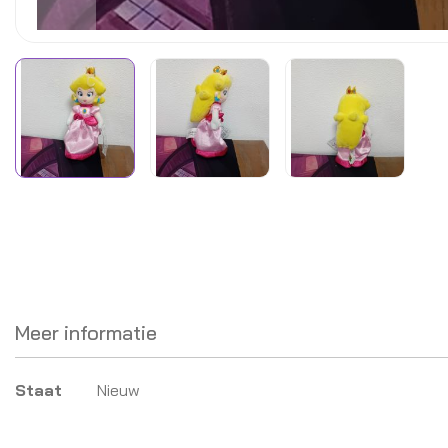
Meer informatie
Meer
Staat
Nieuw
informatie