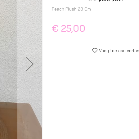
begin
van
Peach Plush 28 Cm
de
afbeeldingen-
€ 25,00
gallerij
Voeg toe aan verlan