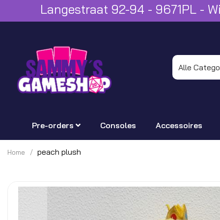
Langestraat 92-94 - 9671PL - 
Pre-orders
Consoles
Accessoires
peach plush
Home
Ga
naar
het