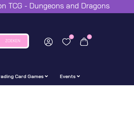
mon TCG - Dungeons and Dragons
0
0
ZOEKEN
rading Card Games
Events