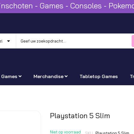
Winschoten - Games - Consoles - Poke
Games
Merchandise
Tabletop Games
T
Ga
Playstation 5 Slim
naar
het
Niet op voorraad
SKU
Playstation 5 Slim