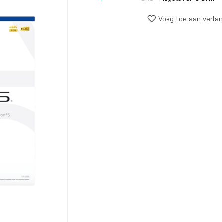
begin
van
Voeg toe aan verlan
de
afbeeldingen-
gallerij