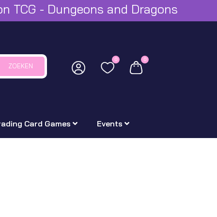
mon TCG - Dungeons and Dragons
0
0
ZOEKEN
rading Card Games
Events