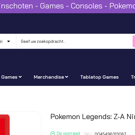
Winschoten - Games - Consoles - Poke
Games
Merchandise
Tabletop Games
T
Ga
Pokemon Legends: Z-A Ni
naar
het
Op voorraad
SKU
0045496313067