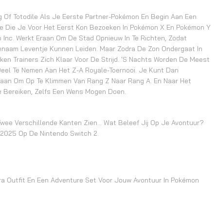
ig Of Totodile Als Je Eerste Partner-Pokémon En Begin Aan Een
tie Die Je Voor Het Eerst Kon Bezoeken In Pokémon X En Pokémon Y
Inc. Werkt Eraan Om De Stad Opnieuw In Te Richten, Zodat
enaam Leventje Kunnen Leiden. Maar Zodra De Zon Ondergaat In
en Trainers Zich Klaar Voor De Strijd. 's Nachts Worden De Meest
Deel Te Nemen Aan Het Z-A Royale-Toernooi. Je Kunt Dan
an Om Op Te Klimmen Van Rang Z Naar Rang A. En Naar Het
Te Bereiken, Zelfs Een Wens Mogen Doen.
ee Verschillende Kanten Zien... Wat Beleef Jij Op Je Avontuur?
-2025 Op De Nintendo Switch 2.
a Outfit En Een Adventure Set Voor Jouw Avontuur In Pokémon