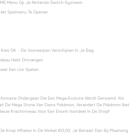
OME-Menu Op Je Nintendo Switch-Systeem.
 Het Spelmenu Te Openen.
Kies OK. - De Voorwerpen Verschijnen In Je Bag.
adeau Hebt Ontvangen.
veer Een Uur Spelen.
sformatie Ondergaan Die Een Mega-Evolutie Wordt Genoemd. Als
Met De Mega Stone Van Diens Pokémon, Verandert De Pokémon Niet
Nieuw Krachtniveau Voor Een Enorm Voordeel In De Strijd!
 De Knop Afhalen In De Winkel €0,00. Je Betaalt Dan Bij Plaatsing