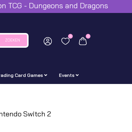
mon TCG - Dungeons and Dragons
0
0
ZOEKEN
rading Card Games
Events
ntendo Switch 2