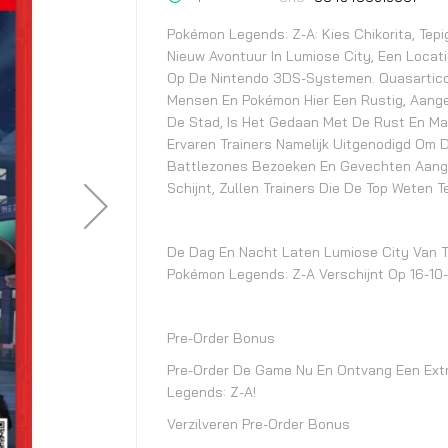
begin
van
Pokémon Legends: Z-A: Kies Chikorita, Tep
de
Nieuw Avontuur In Lumiose City, Een Loca
afbeeldingen-
Op De Nintendo 3DS-Systemen. Quasartico 
gallerij
Mensen En Pokémon Hier Een Rustig, Aang
De Stad, Is Het Gedaan Met De Rust En Mak
Ervaren Trainers Namelijk Uitgenodigd Om 
Battlezones Bezoeken En Gevechten Aanga
Schijnt, Zullen Trainers Die De Top Weten 
De Dag En Nacht Laten Lumiose City Van Tw
Pokémon Legends: Z-A Verschijnt Op 16-10
Pre-Order Bonus
Pre-Order De Game Nu En Ontvang Een Extr
Legends: Z-A!
Verzilveren Pre-Order Bonus