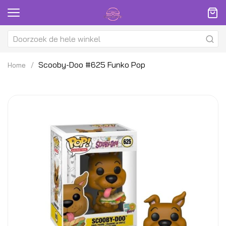
Scooby-Doo #625 Funko Pop
Home
Ga
G
naar
na
het
h
einde
be
van
v
de
d
afbeeldingen-
af
gallerij
ga