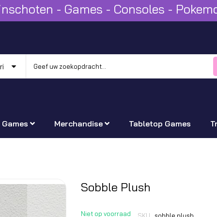
Winschoten - Games - Consoles - Poke
Games
Merchandise
Tabletop Games
T
Ga
Sobble Plush
naar
het
Niet op voorraad
SKU
sobble plush