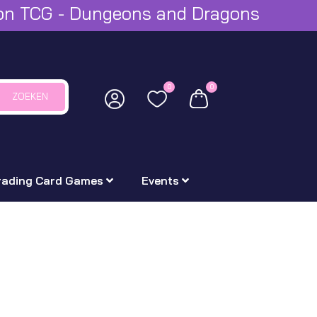
mon TCG - Dungeons and Dragons
0
0
ZOEKEN
rading Card Games
Events