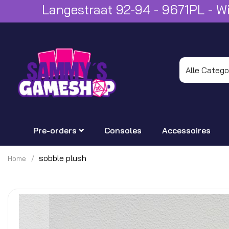
Langestraat 92-94 - 9671PL - 
Pre-orders
Consoles
Accessoires
sobble plush
Home
Ga
naar
het