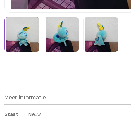
Meer informatie
Meer
Staat
Nieuw
informatie