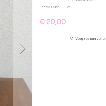
begin
van
Sobble Plush 20 Cm
de
afbeeldingen-
€ 20,00
gallerij
Voeg toe aan verlan