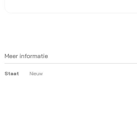
Meer informatie
Meer
Staat
Nieuw
informatie