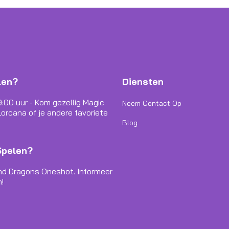
len?
Diensten
9:00 uur - Kom gezellig Magic
Neem Contact Op
orcana of je andere favoriete
Blog
Spelen?
nd Dragons Oneshot. Informeer
!