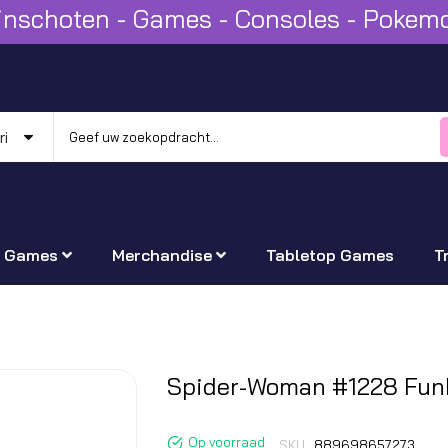
Winschoten - Games - Consoles - Poke
Games
Merchandise
Tabletop Games
T
Ga
Spider-Woman #1228 Fun
naar
het
Op voorraad
SKU
889698657273