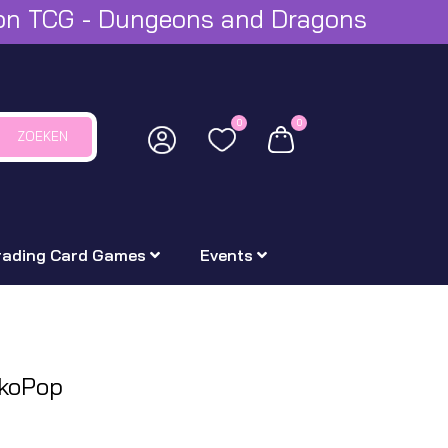
mon TCG - Dungeons and Dragons
0
0
ZOEKEN
rading Card Games
Events
koPop