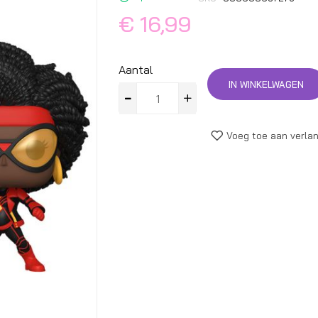
begin
€ 16,99
van
de
afbeeldingen-
Aantal
gallerij
IN WINKELWAGEN
Voeg toe aan verlan