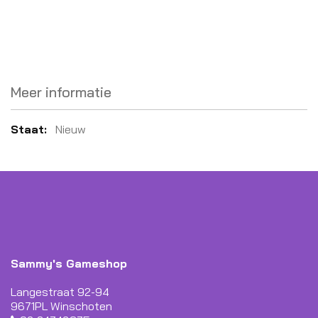
Meer informatie
Meer
Nieuw
informatie
Sammy's Gameshop
Langestraat 92-94
9671PL Winschoten