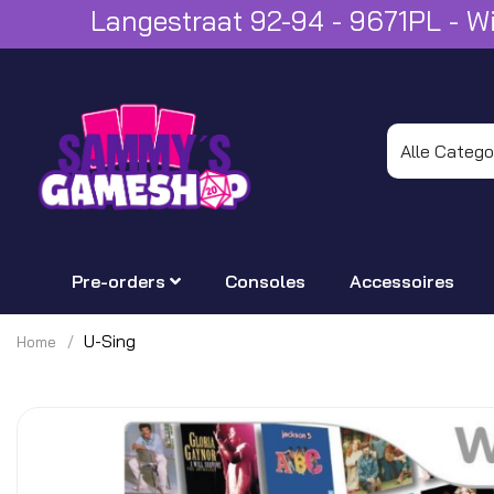
Langestraat 92-94 - 9671PL - 
Pre-orders
Consoles
Accessoires
U-Sing
Home
Ga
naar
het