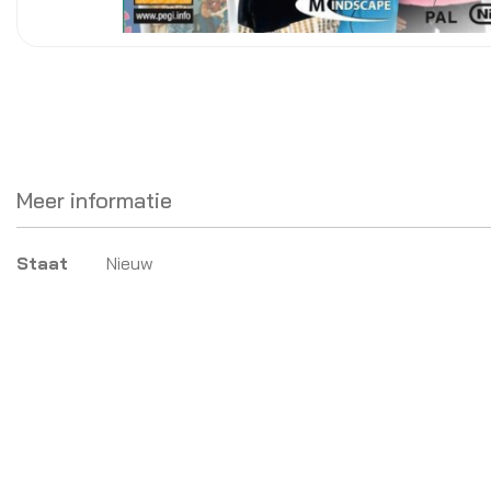
Meer informatie
Meer
Staat
Nieuw
informatie