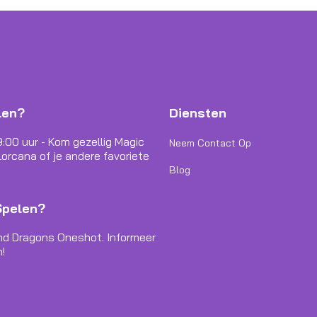
len?
Diensten
9:00 uur - Kom gezellig Magic
Neem Contact Op
orcana of je andere favoriete
Blog
Spelen?
nd Dragons Oneshot. Informeer
!