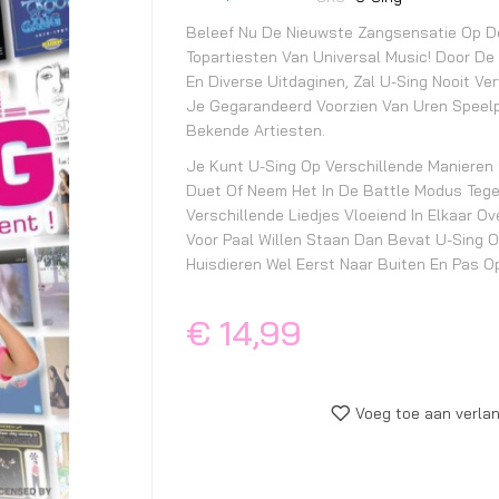
begin
van
Beleef Nu De Nieuwste Zangsensatie Op De 
de
Topartiesten Van Universal Music! Door De
En Diverse Uitdaginen, Zal U-Sing Nooit Ve
afbeeldingen-
Je Gegarandeerd Voorzien Van Uren Speelpl
gallerij
Bekende Artiesten.
Je Kunt U-Sing Op Verschillende Manieren 
Duet Of Neem Het In De Battle Modus Tege
Verschillende Liedjes Vloeiend In Elkaar 
Voor Paal Willen Staan Dan Bevat U-Sing 
Huisdieren Wel Eerst Naar Buiten En Pas O
€ 14,99
Voeg toe aan verlan