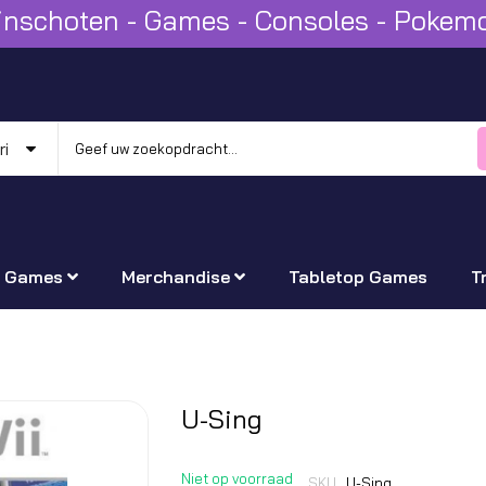
Winschoten - Games - Consoles - Poke
Games
Merchandise
Tabletop Games
T
Ga
U-Sing
naar
het
Niet op voorraad
SKU
U-Sing