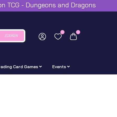
mon TCG - Dungeons and Dragons
0
0
ZOEKEN
rading Card Games
Events