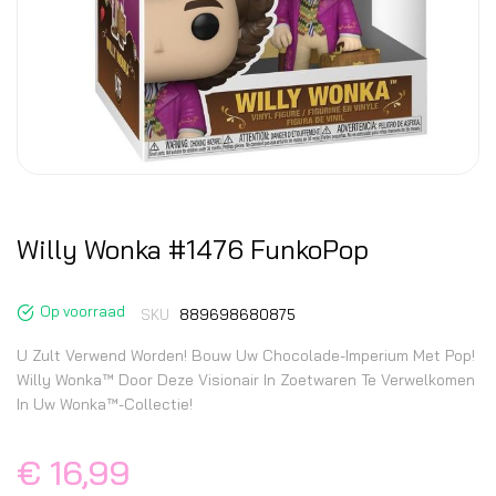
Willy Wonka #1476 FunkoPop
Op voorraad
SKU
889698680875
U Zult Verwend Worden! Bouw Uw Chocolade-Imperium Met Pop!
Willy Wonka™ Door Deze Visionair In Zoetwaren Te Verwelkomen
In Uw Wonka™-Collectie!
€ 16,99