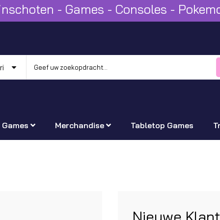
Winschoten - Games - Consoles - Poke
Games
Merchandise
Tabletop Games
T
Nieuwe Klan