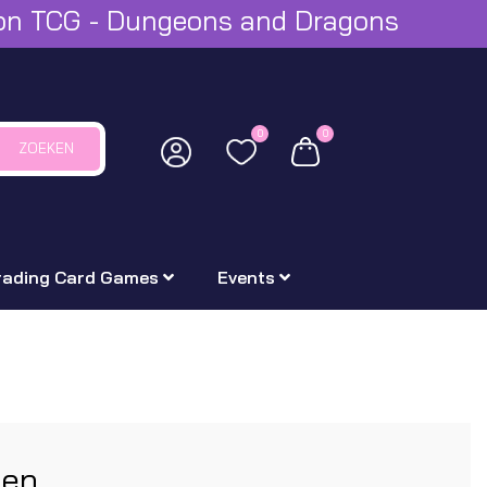
mon TCG - Dungeons and Dragons
0
0
ZOEKEN
rading Card Games
Events
ten