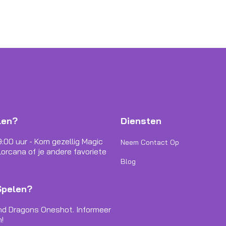
len?
Diensten
9:00 uur - Kom gezellig Magic
Neem Contact Op
orcana of je andere favoriete
Blog
Spelen?
nd Dragons Oneshot. Informeer
!