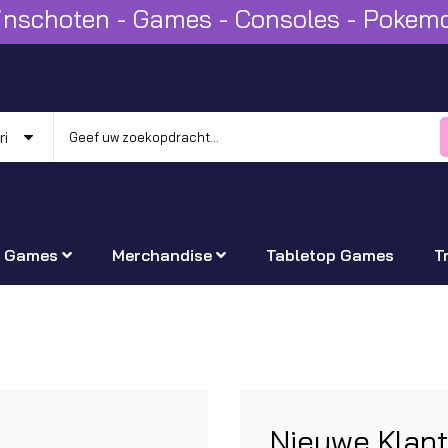
Winschoten - Games - Consoles - Poke
Games
Merchandise
Tabletop Games
T
Nieuwe Klan