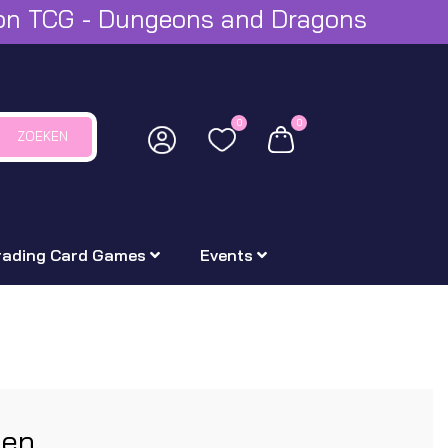
mon TCG - Dungeons and Dragons
0
0
ZOEKEN
rading Card Games
Events
ten