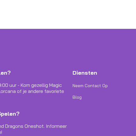
len?
Diensten
9:00 uur - Kom gezellig Magic
Neem Contact Op
orcana of je andere favoriete
Blog
Spelen?
nd Dragons Oneshot. Informeer
!